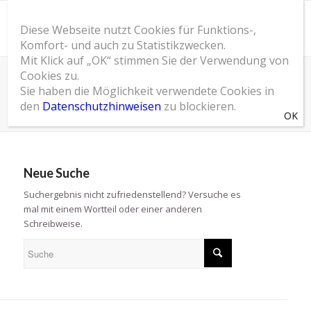
Diese Webseite nutzt Cookies für Funktions-,
Komfort- und auch zu Statistikzwecken.
Mit Klick auf „OK“ stimmen Sie der Verwendung von
Cookies zu.
Bitte gib einen gültigen Suchbegriff ein um eine Suche
Sie haben die Möglichkeit verwendete Cookies in
zu starten
den
Datenschutzhinweisen
zu blockieren.
Du bist hier:
Startseite
/
Suchergebnisse für ""
Neue Suche
Suchergebnis nicht zufriedenstellend? Versuche es
mal mit einem Wortteil oder einer anderen
Schreibweise.