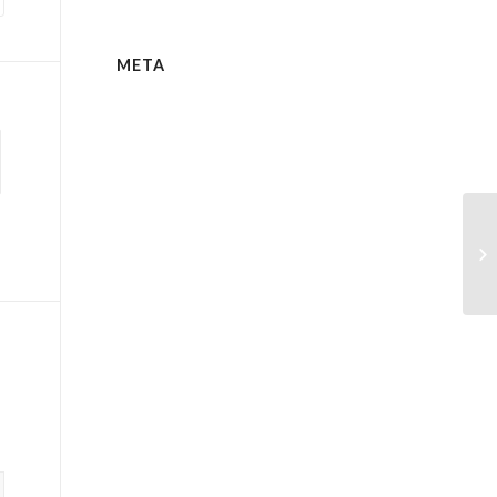
META
10