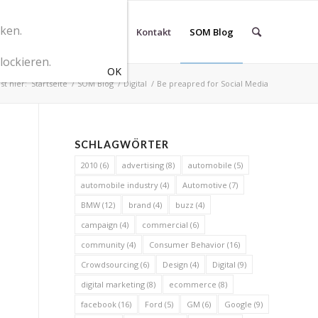
cken.
r SOM Marketingberatung
Kontakt
SOM Blog
lockieren.
st hier:
Startseite
/
SOM Blog
/
Digital
/
Be preapred for Social Media
SCHLAGWÖRTER
2010
(6)
advertising
(8)
automobile
(5)
automobile industry
(4)
Automotive
(7)
BMW
(12)
brand
(4)
buzz
(4)
campaign
(4)
commercial
(6)
community
(4)
Consumer Behavior
(16)
Crowdsourcing
(6)
Design
(4)
Digital
(9)
digital marketing
(8)
ecommerce
(8)
facebook
(16)
Ford
(5)
GM
(6)
Google
(9)