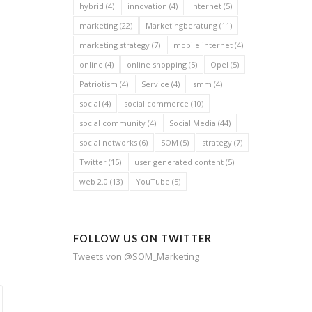
hybrid
(4)
innovation
(4)
Internet
(5)
marketing
(22)
Marketingberatung
(11)
marketing strategy
(7)
mobile internet
(4)
online
(4)
online shopping
(5)
Opel
(5)
Patriotism
(4)
Service
(4)
smm
(4)
social
(4)
social commerce
(10)
social community
(4)
Social Media
(44)
social networks
(6)
SOM
(5)
strategy
(7)
Twitter
(15)
user generated content
(5)
web 2.0
(13)
YouTube
(5)
FOLLOW US ON TWITTER
Tweets von @SOM_Marketing