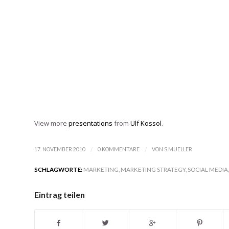
View more
presentations
from
Ulf Kossol
.
/
/
17. NOVEMBER 2010
0 KOMMENTARE
VON
S.MUELLER
SCHLAGWORTE:
MARKETING
,
MARKETING STRATEGY
,
SOCIAL MEDIA
Eintrag teilen