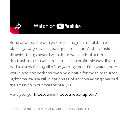
Read all about the analysis of this huge accumulation of
plastic garbage that is floating in the ocean. And reconsider
throwing things away. I wish there was method to turn all of
this trash into reusable resources in a profitable way. If you
had a ROI by fishing all of the garbage out of the water, there
would one day perhaps even be a battle for these resources.
Right now we are still in the phase of acknowledging how bad
the situation in our oceans really is.
Here you go:
https://www.theoceancleanup.com/
/
/
24. MÄRZ 2018
0 KOMMENTARE
VON
S.MUELLER