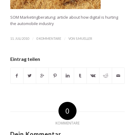
SOM Marketingberatung: article about how digital is hurting
the automobile industry
/
/
11. JULI 2010
0 KOMMENTARE
VON
S.MUELLER
Eintrag teilen
0
KOMMENTARE
Dein Kommentar