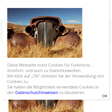
SOM Blog
Du bist hier:
Startseite
/
Digital Replaces the Automobile
/
SOM_Marketingberatung_digital_replacing_auto
SOM_MARKETINGBERATUNG_DI
Diese Webseite nutzt Cookies für Funktions-,
Komfort- und auch zu Statistikzwecken.
Mit Klick auf „OK“ stimmen Sie der Verwendung von
Cookies zu.
Sie haben die Möglichkeit verwendete Cookies in
den
Datenschutzhinweisen
zu blockieren.