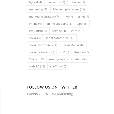
hybrid
(4)
innovation
(4)
Internet
(5)
marketing
(22)
Marketingberatung
(11)
marketing strategy
(7)
mobile internet
(4)
online
(4)
online shopping
(5)
Opel
(5)
Patriotism
(4)
Service
(4)
smm
(4)
social
(4)
social commerce
(10)
social community
(4)
Social Media
(44)
social networks
(6)
SOM
(5)
strategy
(7)
Twitter
(15)
user generated content
(5)
web 2.0
(13)
YouTube
(5)
FOLLOW US ON TWITTER
Tweets von @SOM_Marketing