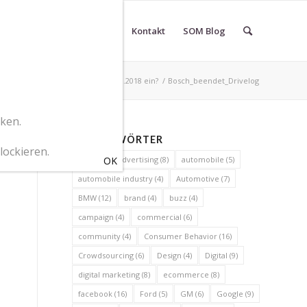
r SOM Marketingberatung
Kontakt
SOM Blog
og stellt seinen Betrieb zum 30.11.2018 ein?
/
Bosch_beendet_Drivelog
cken.
SCHLAGWÖRTER
lockieren.
2010
(6)
advertising
(8)
automobile
(5)
automobile industry
(4)
Automotive
(7)
BMW
(12)
brand
(4)
buzz
(4)
campaign
(4)
commercial
(6)
community
(4)
Consumer Behavior
(16)
Crowdsourcing
(6)
Design
(4)
Digital
(9)
digital marketing
(8)
ecommerce
(8)
facebook
(16)
Ford
(5)
GM
(6)
Google
(9)