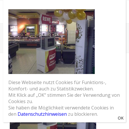
SOM Blog
Du bist hier:
Startseite
/
Rewe Feine Welt begleitet von interaktiver POS Installation
/
Rewe_Feine_Welt
REWE_FEINE_WELT
Diese Webseite nutzt Cookies für Funktions-,
Komfort- und auch zu Statistikzwecken.
Mit Klick auf „OK“ stimmen Sie der Verwendung von
Cookies zu.
Sie haben die Möglichkeit verwendete Cookies in
den
Datenschutzhinweisen
zu blockieren.