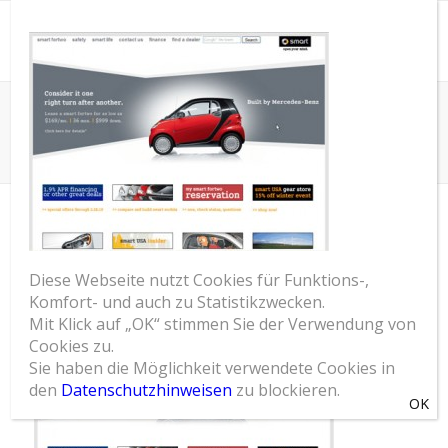
SOM Blog
Du bist hier:
Startseite
/
Smart USA launches its first U.S. nationwide lease incentive
/
SmartUSA
SMARTUSA
Diese Webseite nutzt Cookies für Funktions-,
Komfort- und auch zu Statistikzwecken.
Mit Klick auf „OK“ stimmen Sie der Verwendung von
Cookies zu.
Sie haben die Möglichkeit verwendete Cookies in
den
Datenschutzhinweisen
zu blockieren.