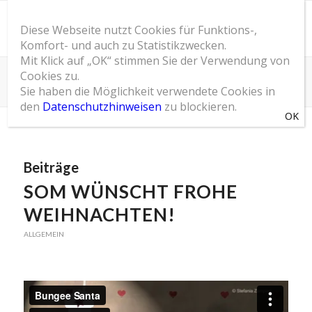
Diese Webseite nutzt Cookies für Funktions-,
Komfort- und auch zu Statistikzwecken.
Mit Klick auf „OK“ stimmen Sie der Verwendung von
Cookies zu.
Schlagwortarchiv für: 2015
Sie haben die Möglichkeit verwendete Cookies in
Du bist hier:
Startseite
/
SOM Blog
/
2015
den
Datenschutzhinweisen
zu blockieren.
Beiträge
SOM WÜNSCHT FROHE
WEIHNACHTEN!
ALLGEMEIN