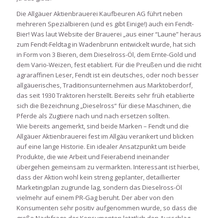
Die Allgäuer Aktienbrauerei Kaufbeuren AG führt neben
mehreren Spezialbieren (und es gibt Einige!) auch ein Fendt-
Bier! Was laut Website der Brauerei „aus einer “Laune” heraus
zum Fendt-Feldtag in Wadenbrunn entwickelt wurde, hat sich
in Form von 3 Bieren, dem Dieselross-Öl, dem Ernte-Gold und
dem Vario-Weizen, fest etabliert. Für die Preußen und die nicht
agraraffinen Leser, Fendt ist ein deutsches, oder noch besser
allgäuerisches, Traditionsunternehmen aus Marktoberdorf,
das seit 1930 Traktoren herstellt. Bereits sehr früh etablierte
sich die Bezeichnung „Dieselross“ für diese Maschinen, die
Pferde als Zugtiere nach und nach ersetzen sollten.
Wie bereits angemerkt, sind beide Marken – Fendt und die
Allgäuer Aktienbrauerei fest im Allgäu verankert und blicken
auf eine lange Historie. Ein idealer Ansatzpunkt um beide
Produkte, die wie Arbeit und Feierabend ineinander
übergehen gemeinsam zu vermarkten. Interessant ist hierbei,
dass der Aktion wohl kein streng geplanter, detaillierter
Marketingplan zugrunde lag, sondern das Dieselross-Öl
vielmehr auf einem PR-Gag beruht. Der aber von den
Konsumenten sehr positiv aufgenommen wurde, so dass die