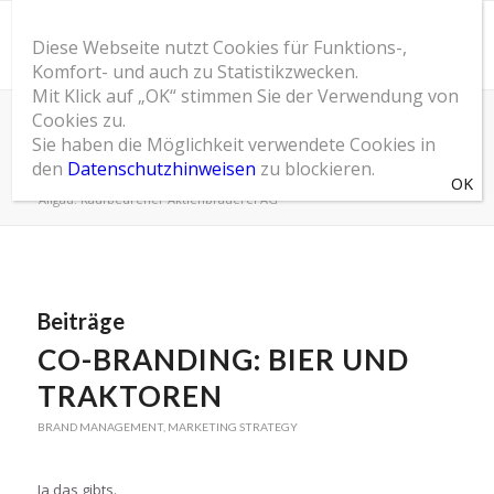
Diese Webseite nutzt Cookies für Funktions-,
Komfort- und auch zu Statistikzwecken.
Mit Klick auf „OK“ stimmen Sie der Verwendung von
Cookies zu.
Schlagwortarchiv für: Allgäu. Kaufbeurener
Sie haben die Möglichkeit verwendete Cookies in
Aktienbrauerei AG
den
Datenschutzhinweisen
zu blockieren.
Du bist hier:
Startseite
/
SOM Blog
/
Allgäu. Kaufbeurener Aktienbrauerei AG
Beiträge
CO-BRANDING: BIER UND
TRAKTOREN
BRAND MANAGEMENT
,
MARKETING STRATEGY
Ja das gibts.