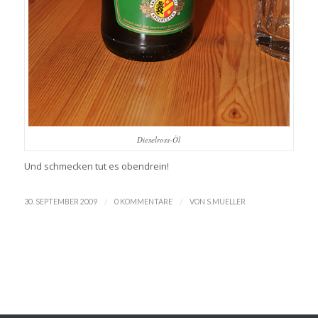
Dieselross-Öl
Und schmecken tut es obendrein!
/
/
30. SEPTEMBER 2009
0 KOMMENTARE
VON
S.MUELLER