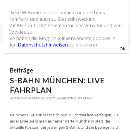
Diese Webseite nutzt Cookies für Funktions-,
Komfort- und auch zu Statistikzwecken.
Mit Klick auf „OK“ stimmen Sie der Verwendung von
Cookies zu.
Schlagwortarchiv für: Bahn App
Sie haben die Möglichkeit verwendete Cookies in
Du bist hier:
Startseite
/
SOM Blog
/
Bahn App
den
Datenschutzhinweisen
zu blockieren.
Beiträge
S-BAHN MÜNCHEN: LIVE
FAHRPLAN
AUTONOMOUS DRIVING
,
DIGITAL
,
MARKETING STRATEGY
Münchens S-Bahn lässt sich nun in Echtzeit live verfolgen. Zu
jeder Linie sieht man auf einer Karte Münchens stets die
aktuelle Position der jeweiligen S-Bahn. Und sie bewegen sich