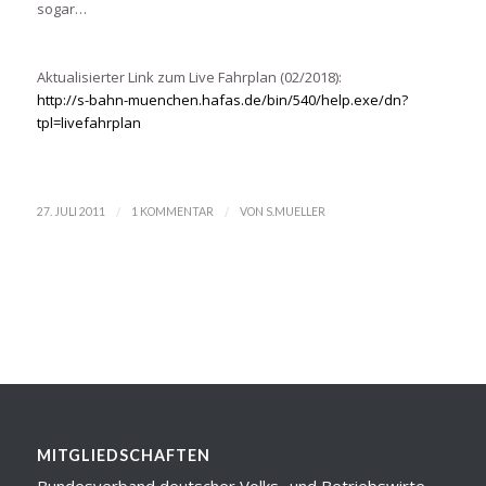
sogar…
Aktualisierter Link zum Live Fahrplan (02/2018):
http://s-bahn-muenchen.hafas.de/bin/540/help.exe/dn?
tpl=livefahrplan
/
/
27. JULI 2011
1 KOMMENTAR
VON
S.MUELLER
MITGLIEDSCHAFTEN