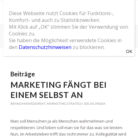
Diese Webseite nutzt Cookies für Funktions-,
Komfort- und auch zu Statistikzwecken.
Mit Klick auf „OK“ stimmen Sie der Verwendung von
Cookies zu.
Schlagwortarchiv für: die Person als Marke begreifen
Sie haben die Möglichkeit verwendete Cookies in
Du bist hier:
Startseite
/
SOM Blog
/
die Person als Marke begreifen
den
Datenschutzhinweisen
zu blockieren.
Beiträge
MARKETING FÄNGT BEI
EINEM SELBST AN
BRAND MANAGEMENT
,
MARKETING STRATEGY
,
SOCIAL MEDIA
Man soll Menschen ja als Menschen wahrnehmen und
respektieren. Und loben soll man sie für das was sie leisten.
Nun, im Arbeitsleben trifft das nicht immer zu. Kollegialität wird