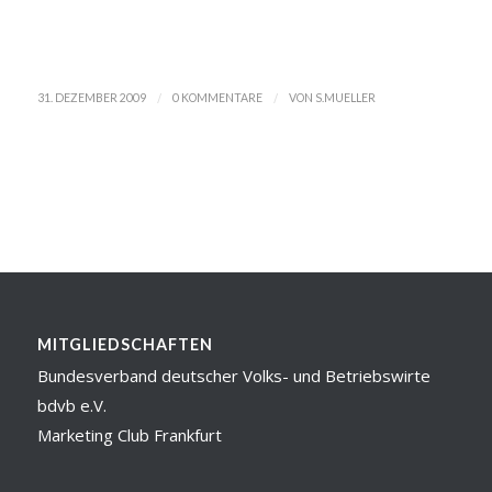
/
/
31. DEZEMBER 2009
0 KOMMENTARE
VON
S.MUELLER
MITGLIEDSCHAFTEN
Bundesverband deutscher Volks- und Betriebswirte
bdvb e.V.
Marketing Club Frankfurt