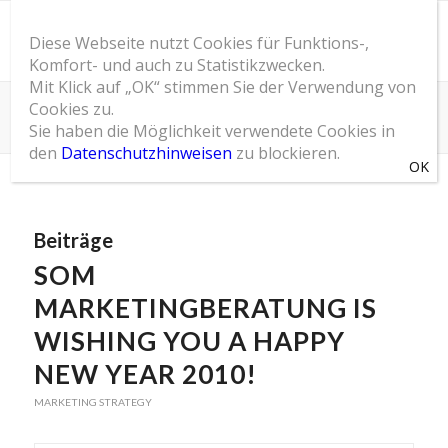
Diese Webseite nutzt Cookies für Funktions-,
Komfort- und auch zu Statistikzwecken.
Mit Klick auf „OK“ stimmen Sie der Verwendung von
Cookies zu.
Schlagwortarchiv für: fireworks
Sie haben die Möglichkeit verwendete Cookies in
Du bist hier:
Startseite
/
SOM Blog
/
fireworks
den
Datenschutzhinweisen
zu blockieren.
Beiträge
SOM
MARKETINGBERATUNG IS
WISHING YOU A HAPPY
NEW YEAR 2010!
MARKETING STRATEGY