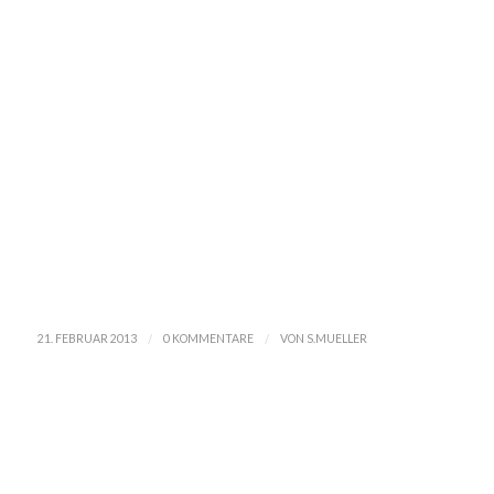
/
/
21. FEBRUAR 2013
0 KOMMENTARE
VON
S.MUELLER