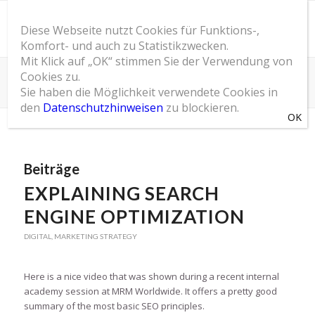
Diese Webseite nutzt Cookies für Funktions-,
Komfort- und auch zu Statistikzwecken.
Mit Klick auf „OK“ stimmen Sie der Verwendung von
Cookies zu.
Schlagwortarchiv für: SEO
Sie haben die Möglichkeit verwendete Cookies in
Du bist hier:
Startseite
/
SOM Blog
/
SEO
den
Datenschutzhinweisen
zu blockieren.
Beiträge
EXPLAINING SEARCH
ENGINE OPTIMIZATION
DIGITAL
,
MARKETING STRATEGY
Here is a nice video that was shown during a recent internal
academy session at MRM Worldwide. It offers a pretty good
summary of the most basic SEO principles.