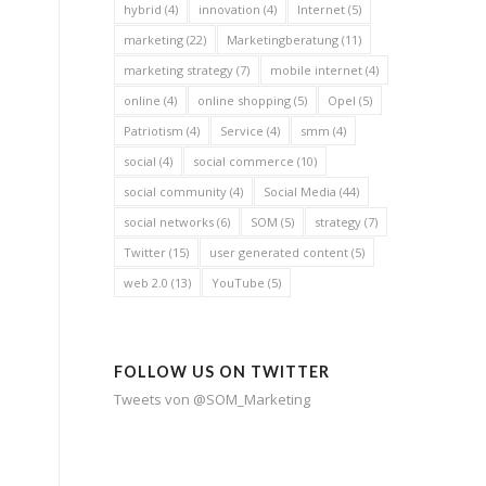
hybrid
(4)
innovation
(4)
Internet
(5)
marketing
(22)
Marketingberatung
(11)
marketing strategy
(7)
mobile internet
(4)
online
(4)
online shopping
(5)
Opel
(5)
Patriotism
(4)
Service
(4)
smm
(4)
social
(4)
social commerce
(10)
social community
(4)
Social Media
(44)
social networks
(6)
SOM
(5)
strategy
(7)
Twitter
(15)
user generated content
(5)
web 2.0
(13)
YouTube
(5)
FOLLOW US ON TWITTER
Tweets von @SOM_Marketing