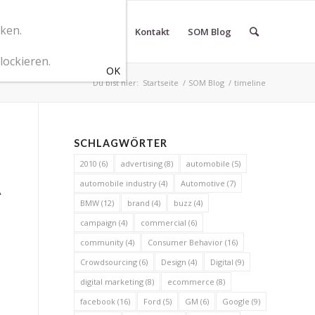
cken.
r SOM Marketingberatung
Kontakt
SOM Blog
lockieren.
Du bist hier:
Startseite
/
SOM Blog
/
timeline
SCHLAGWÖRTER
2010
(6)
advertising
(8)
automobile
(5)
A
automobile industry
(4)
Automotive
(7)
BMW
(12)
brand
(4)
buzz
(4)
campaign
(4)
commercial
(6)
community
(4)
Consumer Behavior
(16)
Crowdsourcing
(6)
Design
(4)
Digital
(9)
digital marketing
(8)
ecommerce
(8)
facebook
(16)
Ford
(5)
GM
(6)
Google
(9)