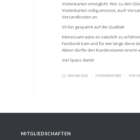
Visitenkarten ermöglicht. Wer zu den Glüc
Visitenkarten völlig umsonst, auch Versa
Versandkosten an.
Ich bin gespannt auf die Qualität!
Interessant wäre es natürlich zu erfahre
Facebook kam und für wie lange diese lau
Aktion dürfte den Kundenstamm enorm v
Viel Spass damit!
/
/
11. JANUAR 2012
0 KOMMENTARE
VON
S
MITGLIEDSCHAFTEN