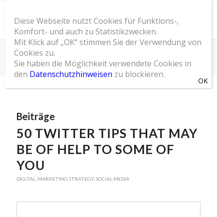
Diese Webseite nutzt Cookies für Funktions-,
Komfort- und auch zu Statistikzwecken.
Mit Klick auf „OK“ stimmen Sie der Verwendung von
Cookies zu.
Schlagwortarchiv für: tweet
Sie haben die Möglichkeit verwendete Cookies in
Du bist hier:
Startseite
/
SOM Blog
/
tweet
den
Datenschutzhinweisen
zu blockieren.
Beiträge
50 TWITTER TIPS THAT MAY
BE OF HELP TO SOME OF
YOU
DIGITAL
,
MARKETING STRATEGY
,
SOCIAL MEDIA