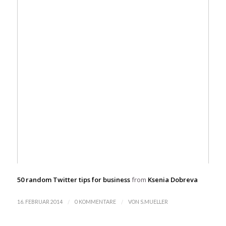
50 random Twitter tips for business
from
Ksenia Dobreva
/
/
16. FEBRUAR 2014
0 KOMMENTARE
VON
S.MUELLER