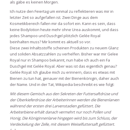
als gäbe es keinen Morgen.
Ich nutze den Feiertag um einmal zu reflektieren was mir in
letzter Zeit so aufgefallen ist. Zwei Dinge aus dem
Kosmetikbereich fallen mir da sofort ein. Kann es sein, dass
keine Bodylotion heute mehr ohne Urea auskommt, und dass
jedes Shampoo und Duschgel plötzlich Gelée Royal
beinhalten muss? Mir kommt es aktuell so vor.
Diese zwei Inhaltsstoffe scheinen Produkten zu neuem Glanz
und soliden Absatzzahlen zu verhelfen. Bisher war mir Gelee
Royal nur in Shampoo bekannt, nun habe ich auch ein Fa
Duschgel mit Gelée Royal. Aber was ist das eigentlich genau?
Gelée Royal: Ich glaube mich zu erinnern, dass es etwas mit
Bienen zu tun hat, genauer mit der Bienenkönigin, daher auch
der Name. Und in der Tat, Wikipedia beschreibt es wie folgt:
Mit diesem Gemisch aus den Sekreten der Futtersaftdrüse und
der Oberkieferdrüse der Arbeiterinnen werden die Bienenlarven
während der ersten drei Larvenstadien gefüttert. Die
Arbeiterbiene erhält danach vermehrt nur noch Pollen und
Honig. Die Königinnenlarve hingegen wird bis zum Schluss, der
Verdeckelung der Zelle, mit diesem Weiselfuttersaft gefüttert.