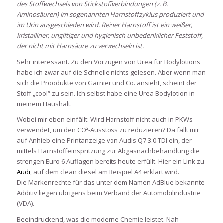
des Stoffwechsels von Stickstoffverbindungen (z. B.
Aminosäuren) im sogenannten Harnstoffzyklus produziert und
im Urin ausgeschieden wird. Reiner Harnstoff ist ein weißer,
kristalliner, ungiftiger und hygienisch unbedenklicher Feststoff,
der nicht mit Harnsäure zu verwechseln ist.
Sehr interessant. Zu den Vorzügen von Urea für Bodylotions
habe ich zwar auf die Schnelle nichts gelesen. Aber wenn man
sich die Proodukte von Garnier und Co. ansieht, scheint der
Stoff „cool“ zu sein. Ich selbst habe eine Urea Bodylotion in
meinem Haushalt.
Wobei mir eben einfällt: Wird Harnstoff nicht auch in PKWs
verwendet, um den CO²-Ausstoss zu reduzieren? Da fällt mir
auf Anhieb eine Printanzeige von Audis Q7 3.0 TDI ein, der
mittels Harnstoffeinspritzung zur Abgasnachbehandlung die
strengen Euro 6 Auflagen bereits heute erfüllt. Hier ein Link zu
Audi
, auf dem clean diesel am Beispiel A4 erklärt wird.
Die Markenrechte für das unter dem Namen AdBlue bekannte
Additiv liegen übrigens beim Verband der Automobilindustrie
(VDA).
Beeindruckend, was die moderne Chemie leistet. Nah