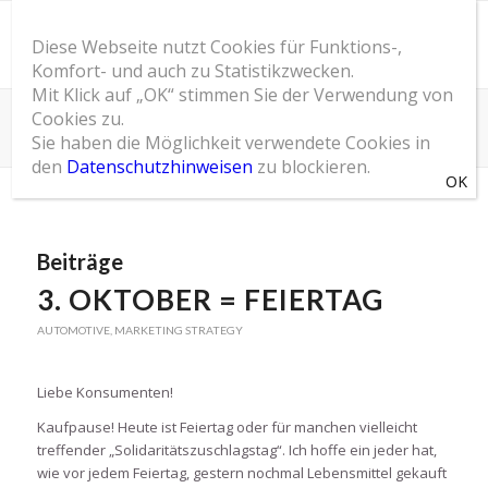
Diese Webseite nutzt Cookies für Funktions-,
Komfort- und auch zu Statistikzwecken.
Mit Klick auf „OK“ stimmen Sie der Verwendung von
Cookies zu.
Schlagwortarchiv für: Urea
Sie haben die Möglichkeit verwendete Cookies in
Du bist hier:
Startseite
/
SOM Blog
/
Urea
den
Datenschutzhinweisen
zu blockieren.
Beiträge
3. OKTOBER = FEIERTAG
AUTOMOTIVE
,
MARKETING STRATEGY
Liebe Konsumenten!
Kaufpause! Heute ist Feiertag oder für manchen vielleicht
treffender „Solidaritätszuschlagstag“. Ich hoffe ein jeder hat,
wie vor jedem Feiertag, gestern nochmal Lebensmittel gekauft