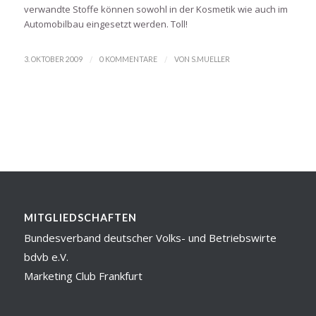
verwandte Stoffe können sowohl in der Kosmetik wie auch im
Automobilbau eingesetzt werden. Toll!
/
/
3. OKTOBER 2009
0 KOMMENTARE
VON
S.MUELLER
MITGLIEDSCHAFTEN
Bundesverband deutscher Volks- und Betriebswirte
bdvb e.V.
Marketing Club Frankfurt