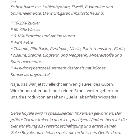
[…]
Es beinhaltet u.a. Kohlenhydrate, Eiweiß, B-Vitamine und
Spurenelemente. Die wichtigsten Inhaltsstoffe sind:
* 10-23% Zucker
* 60-70% Wasser
* 9-18% Proteine und Aminosäuren
* 4-8% Fette
* Thiamin, Riboflavin, Pyridoxin, Niacin, Pantothensäure, Biotin,
Folsäure, Sterine, Biopterin und Neopterin, Mineralstoffe und
Spurenelemente.
* 4-Hydroxybenzoesäuremethylester als natürliches
Konservierungsmittel
Naja, das war jetzt vielleicht ein wenig zuviel des Guten.
Wir können aber auch noch einen Schritt weiter gehen und
uns die Produktion ansehen (Quelle: ebenfalls Wikipedia):
Gelée Royale wird in spezialisierten Imkereien gewonnen. Der
größte Teil der Imker in deutschsprachigen Ländern betreibt die
Bienenhaltung als Freizeitbeschäftigung und erntet keinen
Gelée Royale, auch fehlen meist die technischen Geräte dazu.