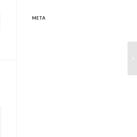
META
Th