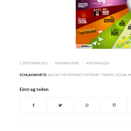
/
/
1. SEPTEMBER 2011
0 KOMMENTARE
VON
S.MUELLER
SCHLAGWORTE:
60S ON THE INTERNET
,
INTERNET TRAFFIC
,
SOCIAL 
Eintrag teilen