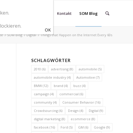
cken.
r SOM Marketingberatung
Kontakt
SOM Blog
lockieren.
te
/
SOM Blog
/
Digital
/
Things that Happen on the Internet Every 60s
SCHLAGWÖRTER
2010
(6)
advertising
(8)
automobile
(5)
automobile industry
(4)
Automotive
(7)
BMW
(12)
brand
(4)
buzz
(4)
campaign
(4)
commercial
(6)
community
(4)
Consumer Behavior
(16)
Crowdsourcing
(6)
Design
(4)
Digital
(9)
digital marketing
(8)
ecommerce
(8)
facebook
(16)
Ford
(5)
GM
(6)
Google
(9)