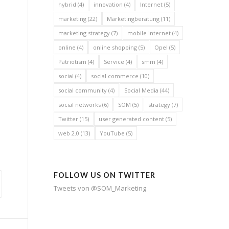
hybrid
(4)
innovation
(4)
Internet
(5)
marketing
(22)
Marketingberatung
(11)
marketing strategy
(7)
mobile internet
(4)
online
(4)
online shopping
(5)
Opel
(5)
Patriotism
(4)
Service
(4)
smm
(4)
social
(4)
social commerce
(10)
social community
(4)
Social Media
(44)
social networks
(6)
SOM
(5)
strategy
(7)
Twitter
(15)
user generated content
(5)
web 2.0
(13)
YouTube
(5)
FOLLOW US ON TWITTER
Tweets von @SOM_Marketing