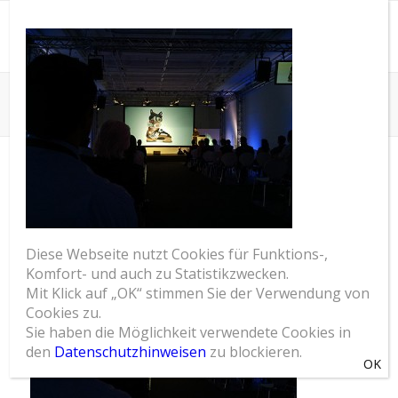
SOM Blog
Du bist hier:
Startseite
/
RTT Excite 2011, Munich
/
RTT Excite 2011
RTT EXCITE 2011
Diese Webseite nutzt Cookies für Funktions-,
Komfort- und auch zu Statistikzwecken.
Mit Klick auf „OK“ stimmen Sie der Verwendung von
Cookies zu.
Sie haben die Möglichkeit verwendete Cookies in
den
Datenschutzhinweisen
zu blockieren.