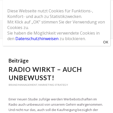
Diese Webseite nutzt Cookies für Funktions-,
Komfort- und auch zu Statistikzwecken.
Mit Klick auf „OK“ stimmen Sie der Verwendung von
Cookies zu.
Schlagwortarchiv für: Markenbotschaft
Sie haben die Möglichkeit verwendete Cookies in
Du bist hier:
Startseite
/
SOM Blog
/
Markenbotschaft
den
Datenschutzhinweisen
zu blockieren.
Beiträge
RADIO WIRKT – AUCH
UNBEWUSST!
BRAND MANAGEMENT
,
MARKETING STRATEGY
Einer neuen Studie zufolge werden Werbebotschaften im
Radio auch unbewusst von unserem Gehirn wahrgenommen.
Und nicht nur das, auch soll die Kaufneigung bezüglich der