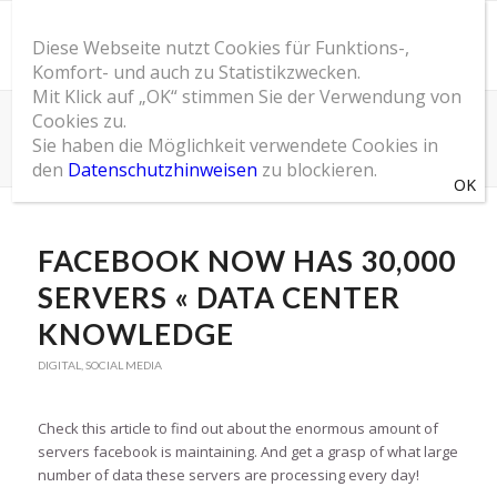
Diese Webseite nutzt Cookies für Funktions-,
Komfort- und auch zu Statistikzwecken.
Mit Klick auf „OK“ stimmen Sie der Verwendung von
Cookies zu.
SOM Blog
Sie haben die Möglichkeit verwendete Cookies in
Du bist hier:
Startseite
/
SOM Blog
/
Digital
/
Facebook Now Has 30,000 Servers « Data Center Knowledge
den
Datenschutzhinweisen
zu blockieren.
FACEBOOK NOW HAS 30,000
SERVERS « DATA CENTER
KNOWLEDGE
DIGITAL
,
SOCIAL MEDIA
Check this article to find out about the enormous amount of
servers facebook is maintaining. And get a grasp of what large
number of data these servers are processing every day!