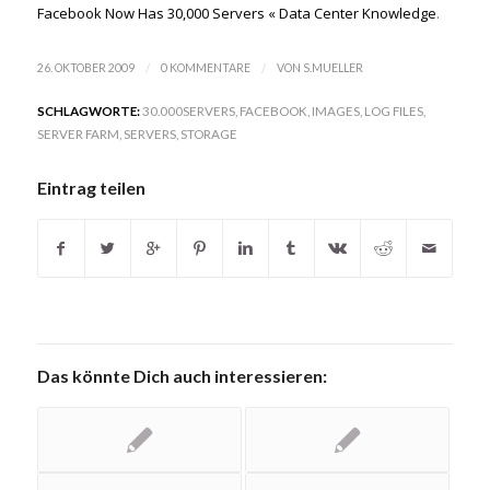
Facebook Now Has 30,000 Servers « Data Center Knowledge
.
/
/
26. OKTOBER 2009
0 KOMMENTARE
VON
S.MUELLER
SCHLAGWORTE:
30.000SERVERS
,
FACEBOOK
,
IMAGES
,
LOG FILES
,
SERVER FARM
,
SERVERS
,
STORAGE
Eintrag teilen
Das könnte Dich auch interessieren: